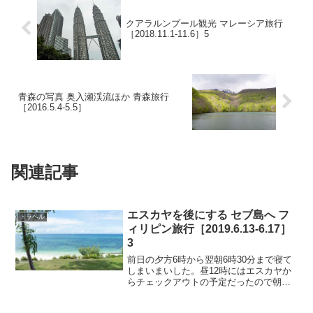
クアラルンプール観光 マレーシア旅行
［2018.11.1-11.6］5
青森の写真 奥入瀬渓流ほか 青森旅行
［2016.5.4-5.5］
関連記事
エスカヤを後にする セブ島へ フ
トラベル
ィリピン旅行［2019.6.13-6.17］
3
前日の夕方6時から翌朝6時30分まで寝て
しまいまいした。昼12時にはエスカヤか
らチェックアウトの予定だったので朝食
と散歩の後、最後の海を楽しむことにし
ました。満潮で水深は深くなっていて、