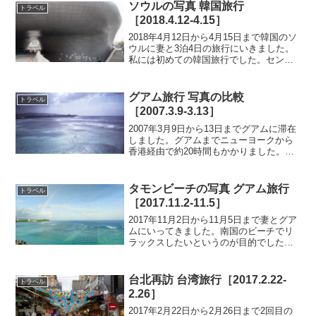
私はシュノーケリングをせず、妻と一緒
ソウルの写真 韓国旅行
トラベル
に背泳ぎでただ海に浮かんでいました。
［2018.4.12-4.15］
2018年4月12日から4月15日まで韓国のソ
ウルに妻と3泊4日の旅行にいきました。
私には初めての韓国旅行でした。センス
のよいクリエイティブな都市というのが
ソウルへの印象です。また、歴史や懐か
しさを感じさせるエリアにも足を向け、
グアム旅行 写真の比較
トラベル
ソウルの2つの面を楽しみました。
［2007.3.9-3.13］
2007年3月9日から13日までグアムに滞在
しました。グアムまでニューヨークから
香港経由で約20時間もかかりました。写
真を振り返ってみると、カラーネガフィ
ルム、リバーサルフィルム、デジタルカ
メラという3種類の媒体を使っていたので
タモンビーチの写真 グアム旅行
トラベル
比較してみたいと思います。
［2017.11.2-11.5］
2017年11月2日から11月5日まで妻とグア
ムにいってきました。南国のビーチでリ
ラックスしたいというのが目的でした。
私たちはグアム島の観光地タモンのリゾ
ートホテルの1つデュシタニ グアム リゾ
ートに宿泊しました。部屋からのビーチ
台北再訪 台湾旅行［2017.2.22-
トラベル
の眺めはとてもきれいでした。
2.26］
2017年2月22日から2月26日まで2回目の